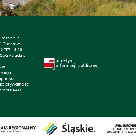
a Różana 2
01 Chorzów
2 757 44 26
parkslaski.pl
WW
aracja
ępności
yka prywatności
entarz AAC