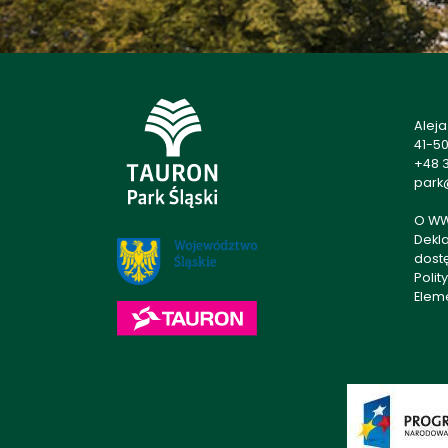
Alej
41-5
+48 3
park@
O W
Dekl
dost
Polit
Elem