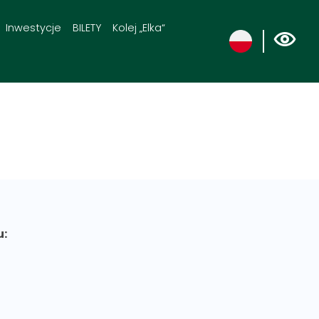
Inwestycje
BILETY
Kolej „Elka“
u: