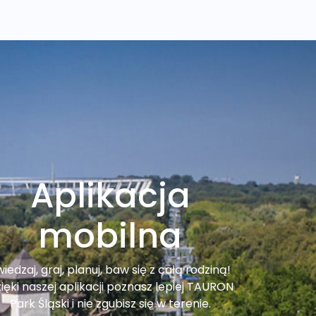
Aplikacja
mobilna
iedzaj, graj, planuj, baw się z całą rodziną!
ięki naszej aplikacji poznasz lepiej TAURON
Park Śląski i nie zgubisz się w terenie.