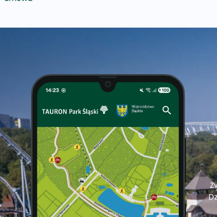
Zw
Dz