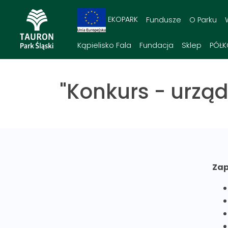
EKOPARK
Fundusze
O Parku
Kąpielisko Fala
Fundacja
Sklep
PÓŁK
"Konkurs - urzą
Zap