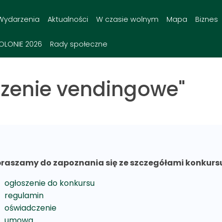
Wydarzenia
Aktualności
W czasie wolnym
Mapa
Biznes
OLONIE 2026
Rady społeczne
dzenie vendingowe"
raszamy do zapoznania się ze szczegółami konkurs
ogłoszenie do konkursu
regulamin
oświadczenie
umowa