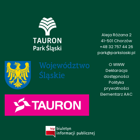
Aleja Różana 2
41-501 Chorzów
+48 32 757 44 26
park@parkslaski.pl
O WWW
Deklaracja
dostępności
Polityka
prywatności
Elementarz AAC