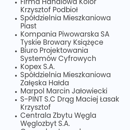
Firma Handlowa Kolor
Krzysztof Podbioł
Spółdzielnia Mieszkaniowa
Piast
Kompania Piwowarska SA
Tyskie Browary Książęce
Biuro Projektowania
Systemów Cyfrowych
Kopex S.A.
Spółdzielnia Mieszkaniowa
Załęska Hałda
Marpol Marcin Jałowiecki
S-PINT S.C Drąg Maciej Łasak
Krzysztof
Centrala Zbytu Węgla
Węglozbyt S.A.