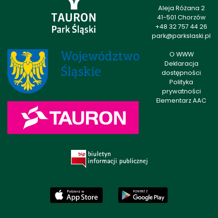
Aleja Różana 2
41-501 Chorzów
+48 32 757 44 26
park@parkslaski.pl
O WWW
Deklaracja
dostępności
Polityka
prywatności
Elementarz AAC