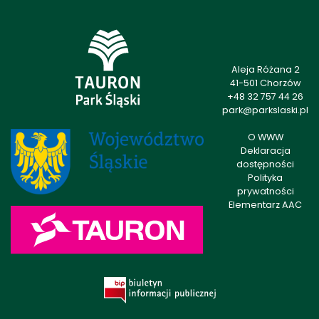
Aleja Różana 2
41-501 Chorzów
+48 32 757 44 26
park@parkslaski.pl
O WWW
Deklaracja
dostępności
Polityka
prywatności
Elementarz AAC