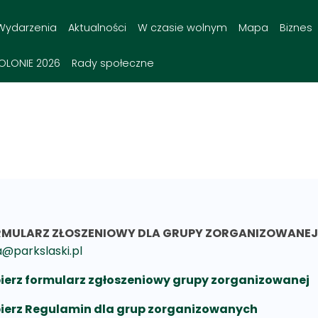
Wydarzenia
Aktualności
W czasie wolnym
Mapa
Biznes
OLONIE 2026
Rady społeczne
MULARZ ZŁOSZENIOWY DLA GRUPY ZORGANIZOWANEJ - p
a@parkslaski.pl
ierz formularz zgłoszeniowy grupy zorganizowanej
ierz Regulamin dla grup zorganizowanych