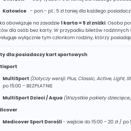
Katowice
– pon.– pt.: 5 zł taniej dla każdego posiadacz
żka obowiązuje na zasadzie
1 karta = 5 zł zniżki
. Osoba po
tów dla osób bez karty. W przypadku biletów rodzinnych (2+
ysługuje wyłącznie tym członkom rodziny, którzy posiad
ety dla posiadaczy kart sportowych
tisport
MultiSport
(Dotyczy wersji: Plus, Classic, Active, Light, 
po 15:00 – BEZPŁATNIE
MultiSport Dzieci / Aqua
(Wszystkie pakiety dziecięc
icover
Medicover Sport Dorośli
- wejście do 15:00 – 20 zł / po 1