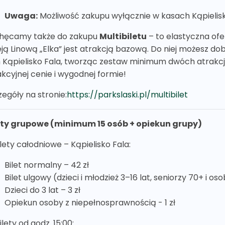
Uwaga:
Możliwość zakupu wyłącznie w kasach Kąpieliska
hęcamy także do zakupu
Multibiletu
– to elastyczna ofe
eją Linową „Elka” jest atrakcją bazową. Do niej możesz dob
 Kąpielisko Fala, tworząc zestaw minimum dwóch atrakcji
akcyjnej cenie i wygodnej formie!
zegóły na stronie:
https://parkslaski.pl/multibilet
ety grupowe (minimum 15 osób + opiekun grupy)
ilety całodniowe – Kąpielisko Fala:
Bilet normalny – 42 zł
Bilet ulgowy (dzieci i młodzież 3–16 lat, seniorzy 70+ i o
Dzieci do 3 lat – 3 zł
Opiekun osoby z niepełnosprawnością - 1 zł
ilety od godz. 15:00: