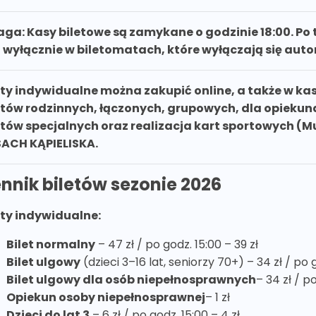
ga: Kasy biletowe są zamykane o godzinie 18:00. Po 
t wyłącznie w biletomatach, które wyłączają się auto
ety indywidualne można zakupić online, a także w k
etów rodzinnych, łączonych, grupowych, dla opiekun
etów specjalnych oraz realizacja kart sportowych (M
ACH KĄPIELISKA.
nnik biletów sezonie 2026
ety indywidualne:
Bilet normalny
– 47 zł / po godz. 15:00 – 39 zł
Bilet ulgowy
(dzieci 3–16 lat, seniorzy 70+) – 34 zł / po g
Bilet ulgowy dla osób niepełnosprawnych
– 34 zł / p
Opiekun osoby niepełnosprawnej
– 1 zł
Dzieci do lat 3
– 6 zł / po godz. 15:00 – 4 zł