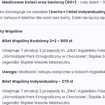
Medicower Dzieci oraz Seniorzy (60+)
- cały dzień – 1
żka obowiązuje na zasadzie
1 karta = 1 bilet indywidualn
ć tańszych biletów dla osób bez karty. Żniżki nie łączą si
ety Wspólne
Bilet Wspólny Rodzinny 2+2 – 800 zł
Obejmuje 7 atrakcji: 2 przejazdy KL „Elka”, Kąpielisko Fa
„Górnośląski Park Etnograficzny w Chorzowie”, Śląskie Zo
Legendia-Śląskie Wesołe Miasteczko.
Uwaga:
Możliwość zakupu wyłącznie w kasach Kąpieliska
Bilet Wspólny Indywidualny – 270 zł
Obejmuje 7 atrakcji: 2 przejazdy KL „Elka”, Kąpielisko Fa
„Górnośląski Park Etnograficzny w Chorzowie”, Śląskie Zo
Legendia-Śląskie Wesołe Miasteczko.