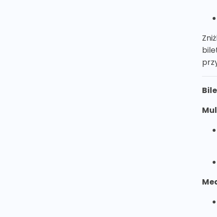
Zni
bile
prz
Bil
Mul
Med