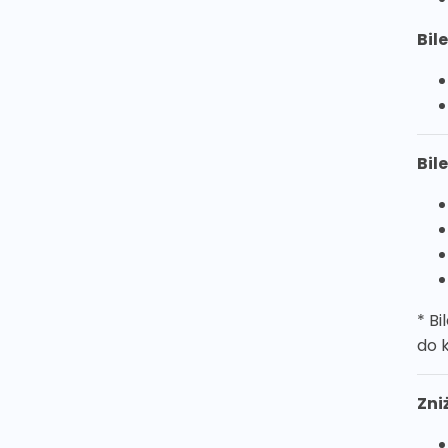
Bil
Bil
* B
do 
Zni