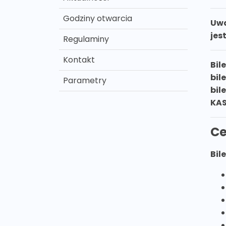
Godziny otwarcia
Uwa
jes
Regulaminy
Kontakt
Bil
bil
Parametry
bil
KAS
Ce
Bil