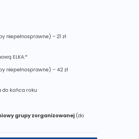
soby niepełnosprawne) – 21 zł
inową ELKA:*
soby niepełnosprawne) – 42 zł
ka do końca roku
niowy grupy zorganizowanej
(do