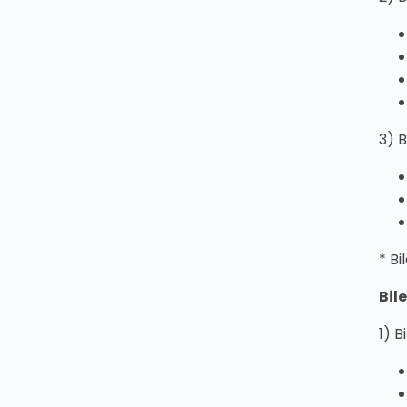
3) 
* Bi
Bil
1) B