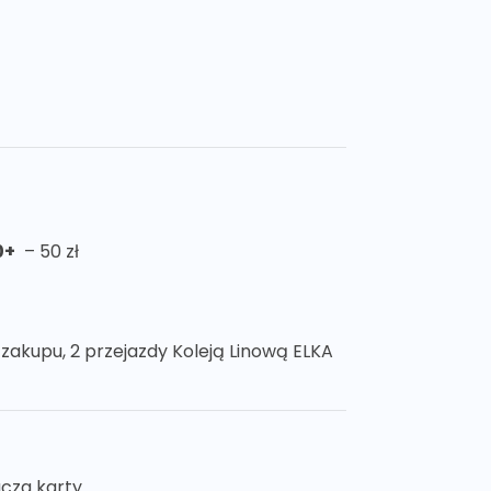
0+
– 50 zł
u zakupu, 2 przejazdy Koleją Linową ELKA
acza karty.