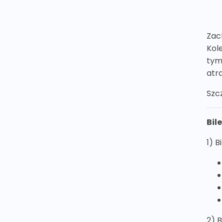
Zac
Kol
tym
atr
Szc
Bil
1) B
2) B