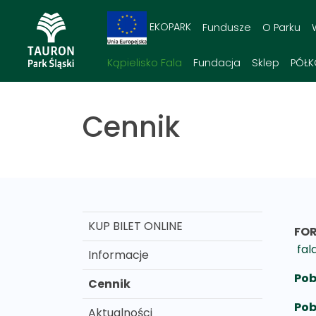
EKOPARK
Fundusze
O Parku
Kąpielisko Fala
Fundacja
Sklep
PÓŁK
Cennik
KUP BILET ONLINE
FOR
fal
Informacje
Pob
Cennik
Pob
Aktualności