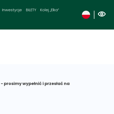
Inwestycje
BILETY
Kolej „Elka“
rosimy wypełnić i przesłać na