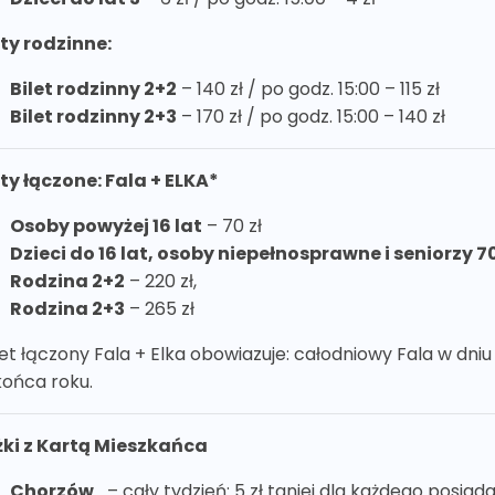
ety rodzinne:
Bilet rodzinny 2+2
– 140 zł / po godz. 15:00 – 115 zł
Bilet rodzinny 2+3
– 170 zł / po godz. 15:00 – 140 zł
ety łączone: Fala + ELKA*
Osoby powyżej 16 lat
– 70 zł
Dzieci do 16 lat, osoby niepełnosprawne i seniorzy 7
Rodzina 2+2
– 220 zł,
Rodzina 2+3
– 265 zł
ilet łączony Fala + Elka obowiazuje: całodniowy Fala w dni
końca roku.
żki z Kartą Mieszkańca
Chorzów
– cały tydzień: 5 zł taniej dla każdego posiad