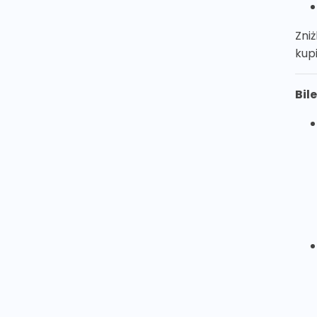
Zni
kupi
Bil