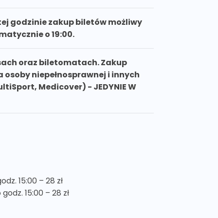
tej godzinie zakup biletów możliwy
matycznie o 19:00.
asach oraz biletomatach. Zakup
a osoby niepełnosprawnej i innych
ultiSport, Medicover) - JEDYNIE W
odz. 15:00 – 28 zł
o godz. 15:00 – 28 zł