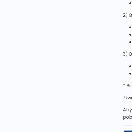
2) B
3) 
* Bi
Uwa
Aby
pob