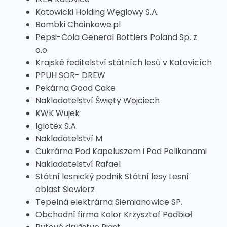
Katowicki Holding Węglowy S.A.
Bombki Choinkowe.pl
Pepsi-Cola General Bottlers Poland Sp. z
o.o.
Krajské ředitelství státních lesů v Katovicích
PPUH SOR- DREW
Pekárna Good Cake
Nakladatelství Święty Wojciech
KWK Wujek
Iglotex S.A.
Nakladatelství M
Cukrárna Pod Kapeluszem i Pod Pelikanami
Nakladatelství Rafael
Státní lesnický podnik Státní lesy Lesní
oblast Siewierz
Tepelná elektrárna Siemianowice SP.
Obchodní firma Kolor Krzysztof Podbioł