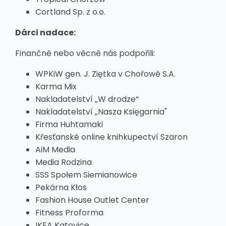
Cortland Sp. z o.o.
Dárci nadace:
Finančně nebo věcně nás podpořili:
WPKiW gen. J. Ziętka v Chořowě S.A.
Karma Mix
Nakladatelství „W drodze“
Nakladatelství „Nasza Księgarnia"
Firma Huhtamaki
Křesťanské online knihkupectví Szaron
AiM Media
Media Rodzina
SSS Społem Siemianowice
Pekárna Kłos
Fashion House Outlet Center
Fitness Proforma
IKEA Katovice