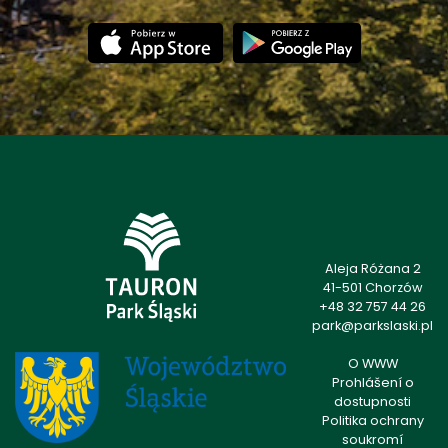
Aleja Różana 2
41-501 Chorzów
+48 32 757 44 26
park@parkslaski.pl
O WWW
Prohlášení o
dostupnosti
Politika ochrany
soukromí