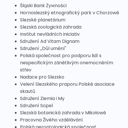
Śląski Bank Żywności
Hornoslezský etnografický park v Chorzowě
Slezské planetárium
Slezská zoologická zahrada
Institut nevládních iniciativ
Sdružení Ad Vitam Dignam
Sdružení „Důl umění"
Polská společnost pro podporu lidí s
nespecifickým zánětlivým onemocněním
střev
Nadace pro Slezsko
Velení Slezského praporu Polské asociace
skautů
Sdružení Ziemia i My
Sdružení Sopel
Slezská botanická zahrada v Mikołowě
Pracovna Živého vzdělávání
Polská gerontologická společnost