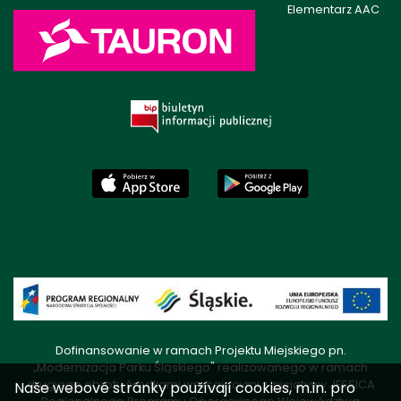
Elementarz AAC
Dofinansowanie w ramach Projektu Miejskiego pn.
„Modernizacja Parku Śląskiego" realizowanego w ramach
drugiego obrotu środkami wracającymi z Inicjatywy JESSICA
Naše webové stránky používají cookies, m.in. pro