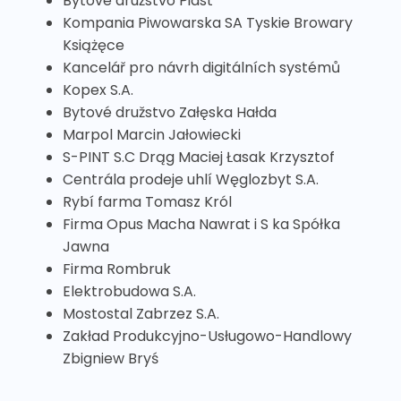
Bytové družstvo Piast
Kompania Piwowarska SA Tyskie Browary
Książęce
Kancelář pro návrh digitálních systémů
Kopex S.A.
Bytové družstvo Załęska Hałda
Marpol Marcin Jałowiecki
S-PINT S.C Drąg Maciej Łasak Krzysztof
Centrála prodeje uhlí Węglozbyt S.A.
Rybí farma Tomasz Król
Firma Opus Macha Nawrat i S ka Spółka
Jawna
Firma Rombruk
Elektrobudowa S.A.
Mostostal Zabrzez S.A.
Zakład Produkcyjno-Usługowo-Handlowy
Zbigniew Bryś