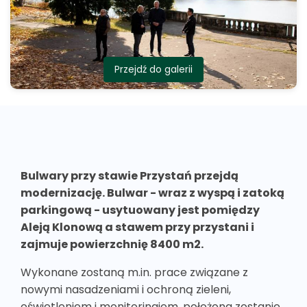
Przejdź do galerii
Bulwary przy stawie Przystań przejdą
modernizację. Bulwar - wraz z wyspą i zatoką
parkingową - usytuowany jest pomiędzy
Aleją Klonową a stawem przy przystani i
zajmuje powierzchnię 8400 m2.
Wykonane zostaną m.in. prace związane z
nowymi nasadzeniami i ochroną zieleni,
oświetleniem i monitoringiem, położona zostanie