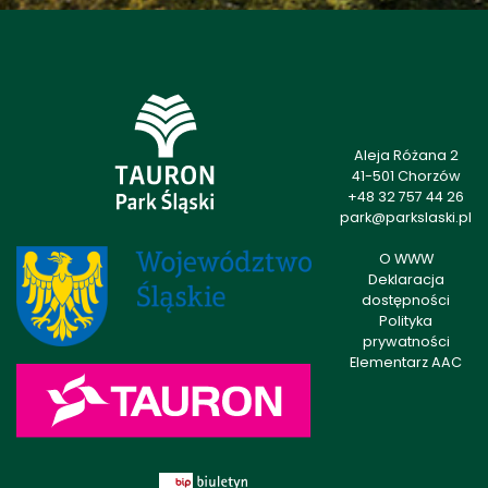
Aleja Różana 2
41-501 Chorzów
+48 32 757 44 26
park@parkslaski.pl
O WWW
Deklaracja
dostępności
Polityka
prywatności
Elementarz AAC