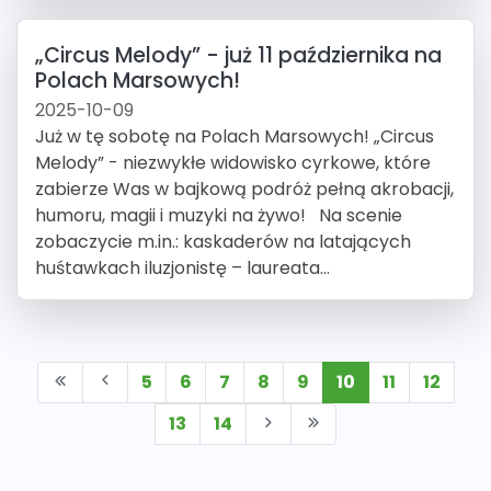
„Circus Melody” - już 11 października na
Polach Marsowych!
2025-10-09
Już w tę sobotę na Polach Marsowych! „Circus
Melody” - niezwykłe widowisko cyrkowe, które
zabierze Was w bajkową podróż pełną akrobacji,
humoru, magii i muzyki na żywo! Na scenie
zobaczycie m.in.: kaskaderów na latających
huśtawkach iluzjonistę – laureata...
5
6
7
8
9
10
11
12
13
14