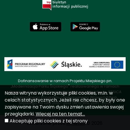
Dofinansowanie w ramach Projektu Miejskiego pn.
„Modernizacja Parku Śląskiego" realizowanego w ramach
drugiego obrotu środkami wracającymi z Inicjatywy JESSICA
Nasza witryna wykorzystuje pliki cookies, m.in. w
Regionalnego Programu Operacyjnego Województwa
celach statystycznych. Jeżeli nie chcesz, by były one
Śląskiego na lata 2007-2013 (RPO WSL 2007-2013)
zapisywane na Twoim dysku zmień ustawienia swojej
przeglądarki.
Więcej na ten temat...
Akceptuję pliki cookies z tej strony
Stworzone przez
Amistad
© 2026.