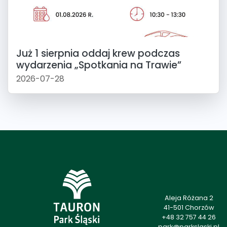
Już 1 sierpnia oddaj krew podczas
wydarzenia „Spotkania na Trawie”
2026-07-28
Aleja Różana 2
41-501 Chorzów
+48 32 757 44 26
park@parkslaski.pl