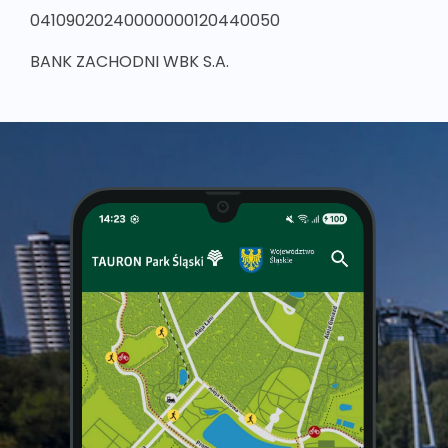
04109020240000000120440050
BANK ZACHODNI WBK S.A.