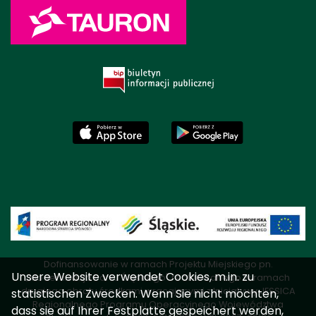
Dofinansowanie w ramach Projektu Miejskiego pn.
Unsere Website verwendet Cookies, m.in. zu
„Modernizacja Parku Śląskiego" realizowanego w ramach
drugiego obrotu środkami wracającymi z Inicjatywy JESSICA
statistischen Zwecken. Wenn Sie nicht möchten,
Regionalnego Programu Operacyjnego Województwa
dass sie auf Ihrer Festplatte gespeichert werden,