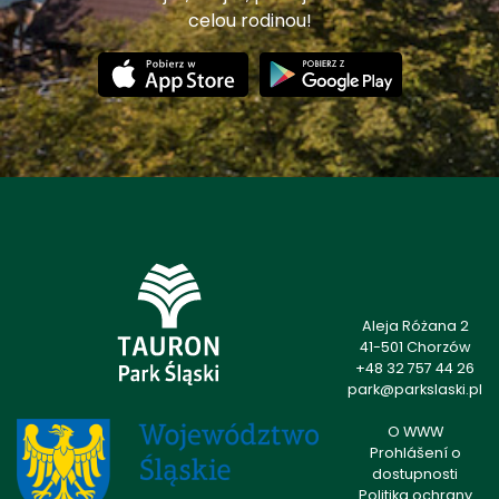
celou rodinou!
Aleja Różana 2
41-501 Chorzów
+48 32 757 44 26
park@parkslaski.pl
O WWW
Prohlášení o
dostupnosti
Politika ochrany